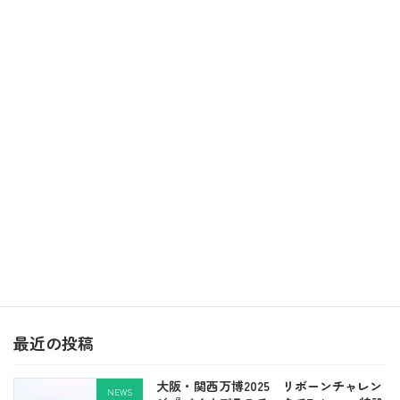
投
固
固
固
1
2
…
4
»
定
定
定
稿
ペ
ペ
ペ
の
2026年8月
ー
ー
ー
ジ
ジ
ジ
ペ
月
火
水
木
金
土
日
1
2
ー
3
4
5
6
7
8
9
ジ
10
11
12
13
14
15
16
送
17
18
19
20
21
22
23
り
24
25
26
27
28
29
30
31
« 3月
最近の投稿
大阪・関西万博2025 リボーンチャレン
NEWS