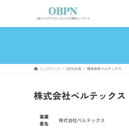
コ
ナ
ン
ビ
テ
ゲ
ン
ー
ツ
シ
へ
ョ
ス
ン
キ
に
ッ
移
プ
動
トップページ
OBPN会員
株式会社ベルテックス
株式会社ベルテックス
事業
株式会社ベルテックス
者名