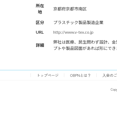
所在
京都府京都市南区
地
区分
プラスチック製品製造企業
URL
http://www.v-tex.co.jp
弊社は医療、民生問わず設計、金
詳細
プトや製品図面があれば形にでき
トップページ
OBPNとは？
入会のご
Co