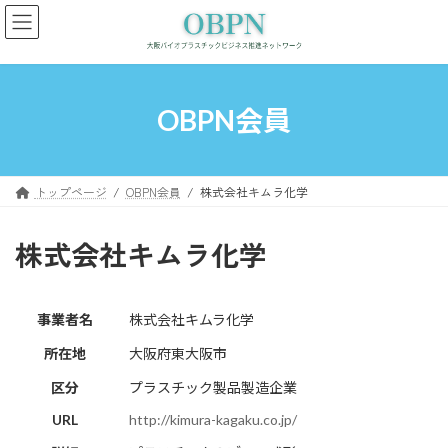
コ
ナ
ン
ビ
テ
ゲ
ン
ー
ツ
シ
へ
ョ
OBPN会員
ス
ン
キ
に
ッ
移
プ
動
トップページ
OBPN会員
株式会社キムラ化学
株式会社キムラ化学
事業者名
株式会社キムラ化学
所在地
大阪府東大阪市
区分
プラスチック製品製造企業
URL
http://kimura-kagaku.co.jp/