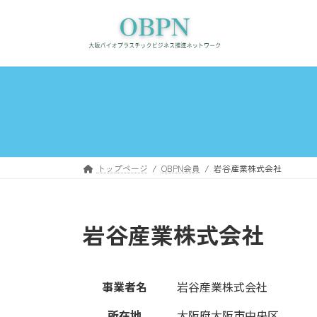
コ
ナ
ン
ビ
テ
ゲ
ン
ー
ツ
シ
へ
ョ
ス
ン
キ
に
ッ
移
プ
動
トップページ
OBPN会員
岩谷産業株式会社
岩谷産業株式会社
事業者名
岩谷産業株式会社
所在地
大阪府大阪市中央区