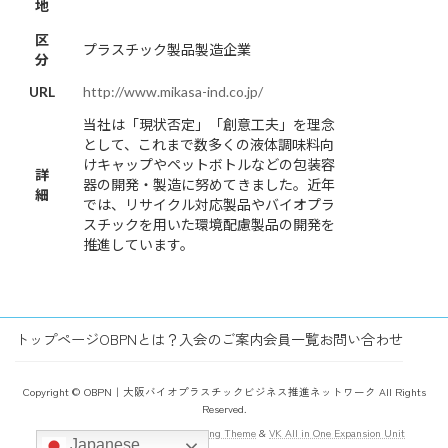
地
区
プラスチック製品製造企業
分
URL
http://www.mikasa-ind.co.jp/
当社は「現状否定」「創意工夫」を理念
として、これまで数多くの液体調味料向
けキャップやペットボトルなどの包装容
詳
器の開発・製造に努めてきました。近年
細
では、リサイクル対応製品やバイオプラ
スチックを用いた環境配慮製品の開発を
推進しています。
トップページ
OBPNとは？
入会のご案内
会員一覧
お問い合わせ
Copyright © OBPN｜大阪バイオプラスチックビジネス推進ネットワーク All Rights
Reserved.
Powered by
WordPress
with
Lightning Theme
&
VK All in One Expansion Unit
Japanese