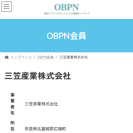
コ
ナ
ン
ビ
テ
ゲ
ン
ー
ツ
シ
へ
ョ
OBPN会員
ス
ン
キ
に
ッ
移
プ
動
トップページ
OBPN会員
三笠産業株式会社
三笠産業株式会社
事
業
三笠産業株式会社
者
名
所
在
奈良県北葛城郡広陵町