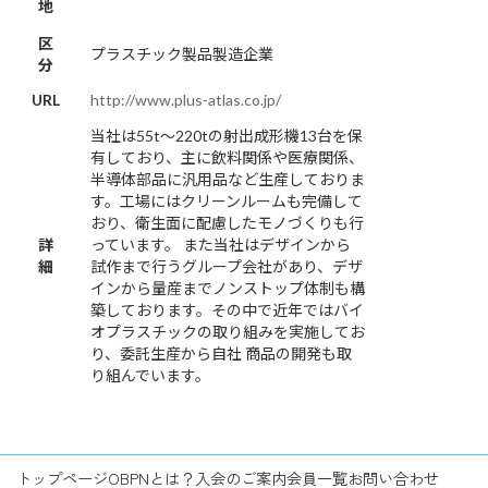
地
区
プラスチック製品製造企業
分
URL
http://www.plus-atlas.co.jp/
当社は55t～220tの射出成形機13台を保
有しており、主に飲料関係や医療関係、
半導体部品に汎用品など生産しておりま
す。工場にはクリーンルームも完備して
おり、衛生面に配慮したモノづくりも行
詳
っています。 また当社はデザインから
細
試作まで行うグループ会社があり、デザ
インから量産までノンストップ体制も構
築しております。その中で近年ではバイ
オプラスチックの取り組みを実施してお
り、委託生産から自社 商品の開発も取
り組んでいます。
トップページ
OBPNとは？
入会のご案内
会員一覧
お問い合わせ