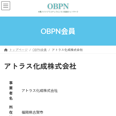
コ
ナ
ン
ビ
テ
ゲ
ン
ー
ツ
シ
へ
ョ
OBPN会員
ス
ン
キ
に
ッ
移
プ
動
トップページ
OBPN会員
アトラス化成株式会社
アトラス化成株式会社
事
業
アトラス化成株式会社
者
名
所
在
福岡県古賀市