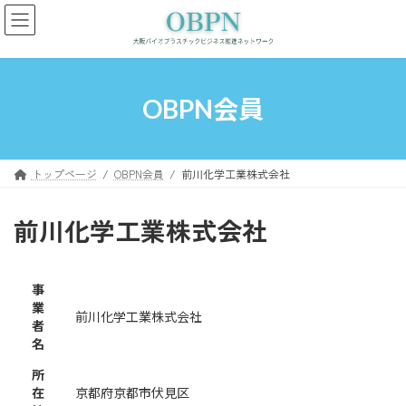
コ
ナ
ン
ビ
テ
ゲ
ン
ー
ツ
シ
へ
ョ
OBPN会員
ス
ン
キ
に
ッ
移
プ
動
トップページ
OBPN会員
前川化学工業株式会社
前川化学工業株式会社
事
業
前川化学工業株式会社
者
名
所
在
京都府京都市伏見区