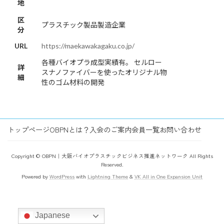
地
区
プラスチック製品製造企業
分
URL
https://maekawakagaku.co.jp/
各種バイオプラ成型実績有。 セルロー
詳
スナノファイバーを使ったオリジナル物
細
性のゴム材料の開発
トップページ
OBPNとは？
入会のご案内
会員一覧
お問い合わせ
Copyright © OBPN｜大阪バイオプラスチックビジネス推進ネットワーク All Rights
Reserved.
Powered by
WordPress
with
Lightning Theme
&
VK All in One Expansion Unit
Japanese