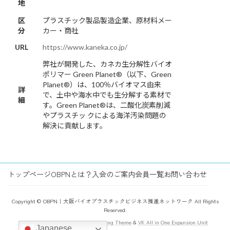
地
区
プラスチック製品製造企業、原材料メー
分
カー・商社
URL
https://www.kaneka.co.jp/
弊社が開発した、カネカ生分解性バイオ
ポリマー Green Planet®（以下、Green
Planet®）は、100％バイオマス由来
詳
で、土中や海水中でも生分解する素材で
細
す。Green Planet®は、二酸化炭素削減
やプラスチッ クによる海洋汚染問題の
解決に貢献します。
トップページ
OBPNとは？
入会のご案内
会員一覧
お問い合わせ
Copyright © OBPN｜大阪バイオプラスチックビジネス推進ネットワーク All Rights
Reserved.
Powered by
WordPress
with
Lightning Theme
&
VK All in One Expansion Unit
Japanese