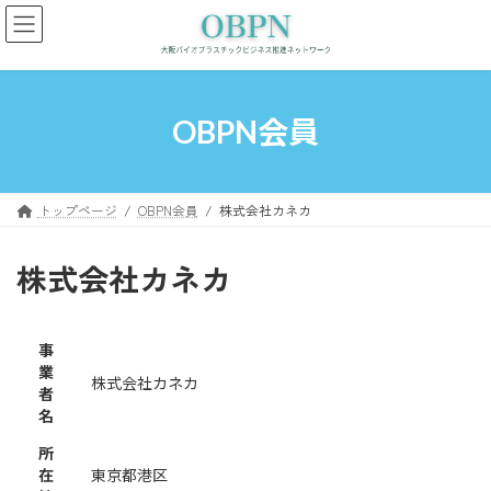
コ
ナ
ン
ビ
テ
ゲ
ン
ー
ツ
シ
へ
ョ
OBPN会員
ス
ン
キ
に
ッ
移
プ
動
トップページ
OBPN会員
株式会社カネカ
株式会社カネカ
事
業
株式会社カネカ
者
名
所
在
東京都港区