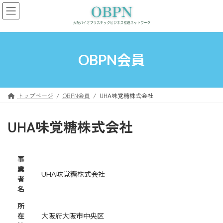
コ
ナ
ン
ビ
テ
ゲ
ン
ー
ツ
シ
へ
ョ
OBPN会員
ス
ン
キ
に
ッ
移
プ
動
トップページ
OBPN会員
UHA味覚糖株式会社
UHA味覚糖株式会社
事
業
UHA味覚糖株式会社
者
名
所
在
大阪府大阪市中央区