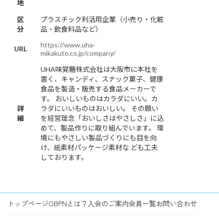
地
区
プラスチック利活用企業（小売り・化粧
分
品・飲食料品など）
https://www.uha-
URL
mikakuto.co.jp/company/
UHA味覚糖株式会社は大阪市に本社を
置く、キャンディ、スナック菓子、健康
食品を製造・販売する食品メーカーで
す。 おいしいものはカラダにいい。カ
詳
ラダにいいものはおいしい。 その願い
細
を経営理念「おいしさはやさしさ」に込
めて、製品作りに取り組んでいます。 環
境にもやさしい製品づくりにも目を向
け、紙素材パッケージ素材な ども工夫
しております。
トップページ
OBPNとは？
入会のご案内
会員一覧
お問い合わせ