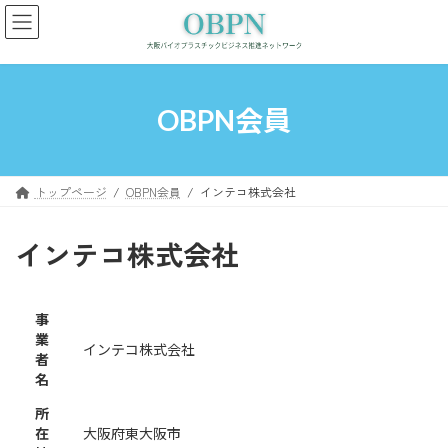
コ
ナ
ン
ビ
テ
ゲ
ン
ー
ツ
シ
へ
ョ
OBPN会員
ス
ン
キ
に
ッ
移
プ
動
トップページ
OBPN会員
インテコ株式会社
インテコ株式会社
事
業
インテコ株式会社
者
名
所
在
大阪府東大阪市