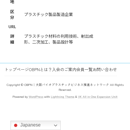
地
区
プラスチック製品製造企業
分
URL
詳
プラスチック材料の利用技術、射出成
細
形、二次加工、製品設計等
トップページ
OBPNとは？
入会のご案内
会員一覧
お問い合わせ
Copyright © OBPN｜大阪バイオプラスチックビジネス推進ネットワーク All Rights
Reserved.
Powered by
WordPress
with
Lightning Theme
&
VK All in One Expansion Unit
Japanese