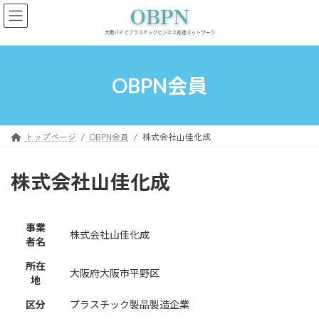
コ
ナ
ン
ビ
テ
ゲ
ン
ー
ツ
シ
へ
ョ
OBPN会員
ス
ン
キ
に
ッ
移
プ
動
トップページ
OBPN会員
株式会社山佳化成
株式会社山佳化成
事業
株式会社山佳化成
者名
所在
大阪府大阪市平野区
地
区分
プラスチック製品製造企業