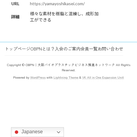
URL
https://yamayoshikasei.com/
様々な素材を樹脂と混練し、成形加
詳細
工ができる
トップページ
OBPNとは？
入会のご案内
会員一覧
お問い合わせ
Copyright © OBPN｜大阪バイオプラスチックビジネス推進ネットワーク All Rights
Reserved.
Powered by
WordPress
with
Lightning Theme
&
VK All in One Expansion Unit
Japanese