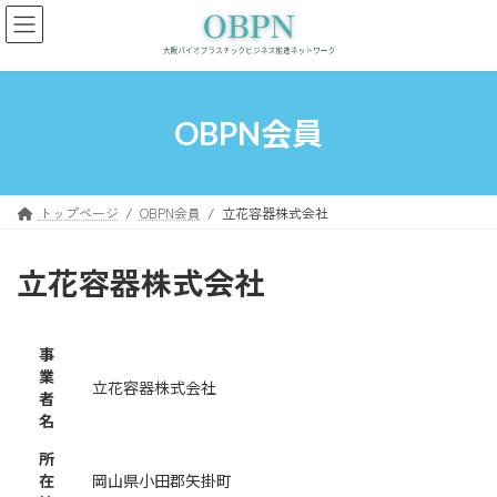
コ
ナ
ン
ビ
テ
ゲ
ン
ー
ツ
シ
へ
ョ
OBPN会員
ス
ン
キ
に
ッ
移
プ
動
トップページ
OBPN会員
立花容器株式会社
立花容器株式会社
事
業
立花容器株式会社
者
名
所
在
岡山県小田郡矢掛町