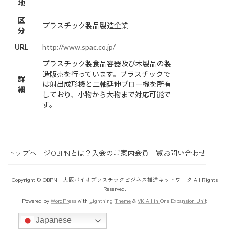
地
区
プラスチック製品製造企業
分
URL
http://www.spac.co.jp/
プラスチック製食品容器及び木製品の製
造販売を行っています。プラスチックで
詳
は射出成形機と二軸延伸ブロー機を所有
細
しており、小物から大物まで対応可能で
す。
トップページ
OBPNとは？
入会のご案内
会員一覧
お問い合わせ
Copyright © OBPN｜大阪バイオプラスチックビジネス推進ネットワーク All Rights
Reserved.
Powered by
WordPress
with
Lightning Theme
&
VK All in One Expansion Unit
Japanese