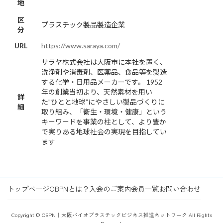
地
区
プラスチック製品製造企業
分
URL
https://www.saraya.com/
サラヤ株式会社は大阪市に本社を置く、
洗浄剤や消毒剤、医薬品、食品等を製造
する化学・日用品メーカーです。 1952
年の創業当初より、天然素材を用い
詳
た”ひとと地球”にやさしい製品づくりに
細
取り組み、「衛生・環境・健康」という
キーワードを事業の柱として、より豊か
で実りある地球社会の実現を目指してい
ます
トップページ
OBPNとは？
入会のご案内
会員一覧
お問い合わせ
Copyright © OBPN｜大阪バイオプラスチックビジネス推進ネットワーク All Rights