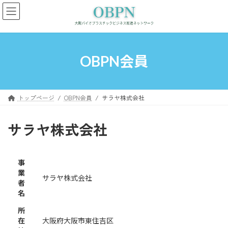
コ
ナ
ン
ビ
テ
ゲ
ン
ー
ツ
シ
へ
ョ
OBPN会員
ス
ン
キ
に
ッ
移
プ
動
トップページ
OBPN会員
サラヤ株式会社
サラヤ株式会社
事
業
サラヤ株式会社
者
名
所
在
大阪府大阪市東住吉区