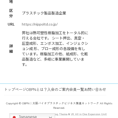
地
区
プラスチック製品製造企業
分
URL
https://nippoltd.co.jp/
弊社は熱可塑性樹脂加工をトータル的に
行える会社です。 シート押出、真空・
圧空成形、エンボス加工、インジェクシ
詳
ョン成 形、ブロー成形の各設備を有し
細
ています。樹脂加工の他、紙成形、化粧
品製造など、多岐に事業展開していま
す。
トップページ
OBPNとは？
入会のご案内
会員一覧
お問い合わせ
Copyright © OBPN｜大阪バイオプラスチックビジネス推進ネットワーク All Rights
Reserved.
Powered by
WordPress
with
Lightning Theme
&
VK All in One Expansion Unit
Japanese