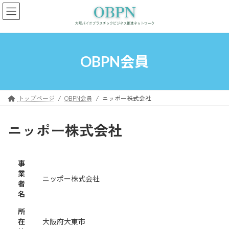
コ
ナ
ン
ビ
テ
ゲ
ン
ー
ツ
シ
へ
ョ
OBPN会員
ス
ン
キ
に
ッ
移
プ
動
トップページ
OBPN会員
ニッポー株式会社
ニッポー株式会社
事
業
ニッポー株式会社
者
名
所
在
大阪府大東市