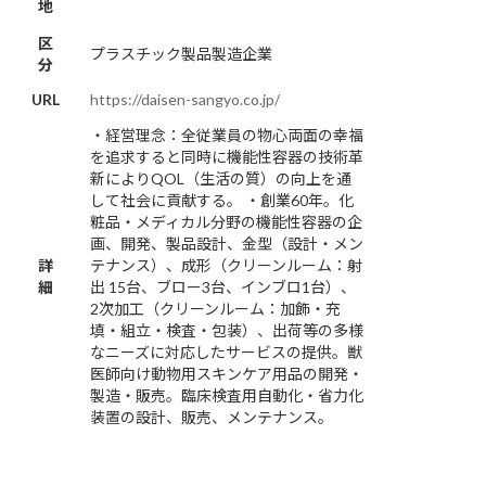
地
区
プラスチック製品製造企業
分
URL
https://daisen-sangyo.co.jp/
・経営理念：全従業員の物心両面の幸福
を追求すると同時に機能性容器の技術革
新によりQOL（生活の質）の向上を通
して社会に貢献する。 ・創業60年。化
粧品・メディカル分野の機能性容器の企
画、開発、製品設計、金型（設計・メン
詳
テナンス）、成形（クリーンルーム：射
細
出 15台、ブロー3台、インブロ1台）、
2次加工（クリーンルーム：加飾・充
填・組立・検査・包装）、出荷等の多様
なニーズに対応したサービスの提供。獣
医師向け動物用スキンケア用品の開発・
製造・販売。臨床検査用自動化・省力化
装置の設計、販売、メンテナンス。