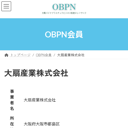
コ
ナ
ン
ビ
テ
ゲ
ン
ー
ツ
シ
へ
ョ
OBPN会員
ス
ン
キ
に
ッ
移
プ
動
トップページ
OBPN会員
大扇産業株式会社
大扇産業株式会社
事
業
大扇産業株式会社
者
名
所
在
大阪府大阪市都島区