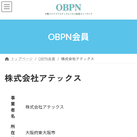
コ
ナ
ン
ビ
テ
ゲ
ン
ー
ツ
シ
へ
ョ
OBPN会員
ス
ン
キ
に
ッ
移
プ
動
トップページ
OBPN会員
株式会社アテックス
株式会社アテックス
事
業
株式会社アテックス
者
名
所
在
大阪府東大阪市