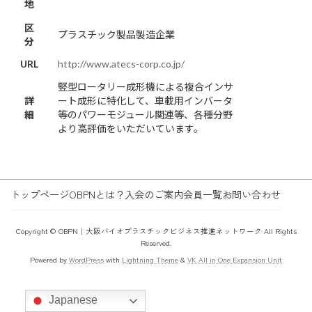
地
区
プラスチック製品製造企業
分
URL
http://www.atecs-corp.co.jp/
竪型ロータリー成形機による複合インサ
詳
ート成形に特化して、車載用インバータ
細
等のパワーモジュール関連等、各種分野
より高評価をいただいています。
トップページ
OBPNとは？
入会のご案内
会員一覧
お問い合わせ
Copyright © OBPN｜大阪バイオプラスチックビジネス推進ネットワーク All Rights
Reserved.
Powered by
WordPress
with
Lightning Theme
&
VK All in One Expansion Unit
Japanese