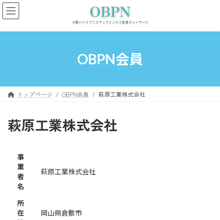
コ
ナ
ン
ビ
テ
ゲ
ン
ー
ツ
シ
へ
ョ
OBPN会員
ス
ン
キ
に
ッ
移
プ
動
トップページ
OBPN会員
萩原工業株式会社
萩原工業株式会社
事
業
萩原工業株式会社
者
名
所
在
岡山県倉敷市