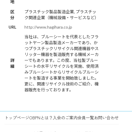
地
区
プラスチック製品製造企業, プラスチッ
分
ク関連企業（機械設備・サービスなど）
URL
http://www.hagihara.co.jp
当社は、ブルーシートを代表としたフラ
ットヤーン製品製造メーカーであり、か
つプラスチックリサイクル関連機器やス
リッター機器を製造販売する機械メーカ
詳
ーでもあります。この度、当社製ブルー
細
シートの水平リサイクルを実施、使用済
みブルーシートからリサイクルブルーシ
ートを製造する事業を開始致しました。
更に、関連リサイクル技術のご紹介、機
器販売を行っております。
トップページ
OBPNとは？
入会のご案内
会員一覧
お問い合わせ