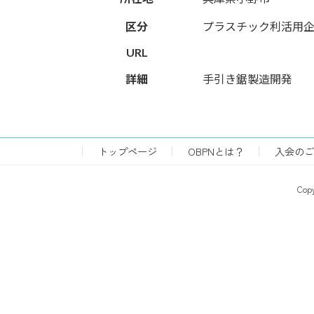
区分
プラスチック利活用
URL
詳細
手引き鋸製造開発
トップページ
OBPNとは？
入会のご
Co