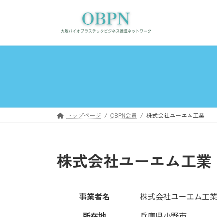
コ
ナ
ン
ビ
テ
ゲ
ン
ー
ツ
シ
へ
ョ
ス
ン
キ
に
ッ
移
プ
動
トップページ
OBPN会員
株式会社ユーエム工業
株式会社ユーエム工業
事業者名
株式会社ユーエム工
所在地
兵庫県小野市