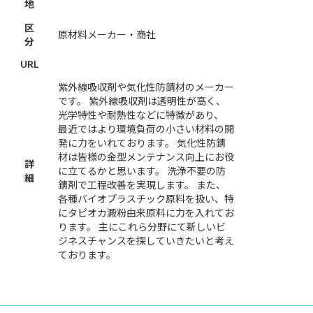
地
区
原材料メーカー・商社
分
URL
紫外線吸収剤や気化性防錆材のメーカー
です。 紫外線吸収剤は透明性が高く、
光学特性や耐熱性などに特徴があり、
最近ではより環境負荷の小さい材料の開
発に力をいれております。 気化性防錆
材は皆様の金型メンテナンス向上にお役
詳
に立てるかと思います。 洗浄不要の防
細
錆剤で工程改善を実現します。 また、
各種バイオプラスチック原料を扱い、特
にタピオカ澱粉由来原料に力を入れてお
ります。 主にこれら分野にて新しいビ
ジネスチャンスを探していきたいと考え
ております。