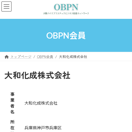
コ
ナ
ン
ビ
テ
ゲ
ン
ー
ツ
シ
へ
ョ
OBPN会員
ス
ン
キ
に
ッ
移
プ
動
トップページ
OBPN会員
大和化成株式会社
大和化成株式会社
事
業
大和化成株式会社
者
名
所
在
兵庫県神戸市兵庫区