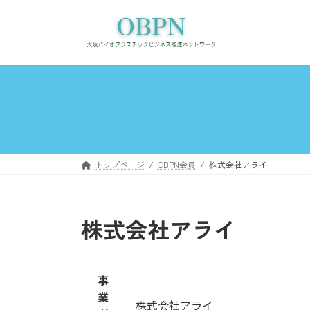
コ
ナ
ン
ビ
テ
ゲ
ン
ー
ツ
シ
へ
ョ
ス
ン
キ
に
ッ
移
プ
動
トップページ
OBPN会員
株式会社アライ
株式会社アライ
事
業
株式会社アライ