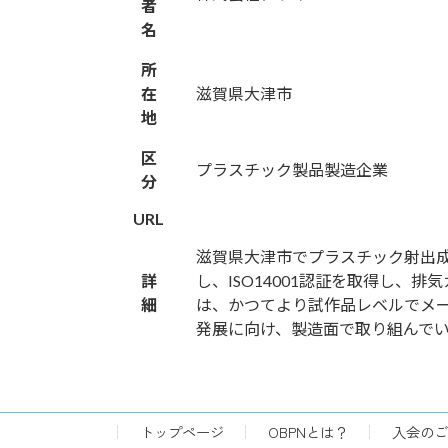
者
名
所
在
滋賀県大津市
地
区
プラスチック製品製造企業
分
URL
滋賀県大津市でプラスチック射出成
詳
し、ISO14001認証を取得し
細
は、かつてより試作品レベルでメ
発展に向け、製造面で取り組んで
トップページ
OBPNとは？
入会のご