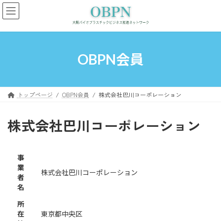
コ
ナ
ン
ビ
テ
ゲ
ン
ー
ツ
シ
へ
ョ
OBPN会員
ス
ン
キ
に
ッ
移
プ
動
トップページ
OBPN会員
株式会社巴川コーポレーション
株式会社巴川コーポレーション
事
業
株式会社巴川コーポレーション
者
名
所
在
東京都中央区