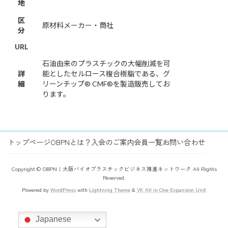
地
区
原材料メーカー・商社
分
URL
石油由来のプラスチックの大幅削減を可
詳
能としたセルロース複合樹脂である、グ
細
リーンチップ® CMF®を製造販売してお
ります。
トップページ
OBPNとは？
入会のご案内
会員一覧
お問い合わせ
Copyright © OBPN｜大阪バイオプラスチックビジネス推進ネットワーク All Rights
Reserved.
Powered by
WordPress
with
Lightning Theme
&
VK All in One Expansion Unit
Japanese