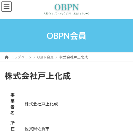
コ
ナ
ン
ビ
テ
ゲ
ン
ー
ツ
シ
へ
ョ
OBPN会員
ス
ン
キ
に
ッ
移
プ
動
トップページ
OBPN会員
株式会社戸上化成
株式会社戸上化成
事
業
株式会社戸上化成
者
名
所
在
佐賀県佐賀市