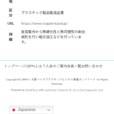
地
区
プラスチック製品製造企業
分
URL
https://www.togami-kasei.jp/
金型製作から熱硬化性と熱可塑性の射出
詳
成形を行い組立加工などを行っていま
細
す。
トップページ
OBPNとは？
入会のご案内
会員一覧
お問い合わせ
Copyright © OBPN｜大阪バイオプラスチックビジネス推進ネットワーク All Rights
Reserved.
Powered by
WordPress
with
Lightning Theme
&
VK All in One Expansion Unit
Japanese