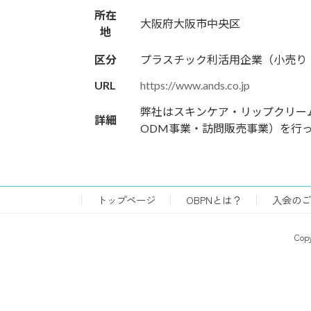
所在
大阪府大阪市中央区
地
区分
プラスチック利活用企業（小売り
URL
https://www.ands.co.jp
弊社はスキンケア・リップクリー
詳細
ODM事業・訪問販売事業）を行
トップページ
OBPNとは？
入会のご
Co