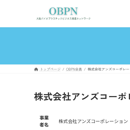
コ
ナ
ン
ビ
テ
ゲ
ン
ー
ツ
シ
へ
ョ
ス
ン
キ
に
ッ
移
プ
動
トップページ
OBPN会員
株式会社アンズコーポレー
株式会社アンズコーポ
事業
株式会社アンズコーポレーション
者名