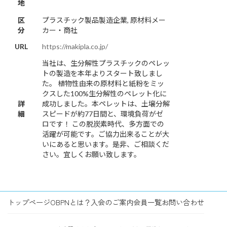
地
区
プラスチック製品製造企業, 原材料メー
分
カー・商社
URL
https://makipla.co.jp/
当社は、生分解性プラスチックのペレッ
トの製造を本年よりスタート致しまし
た。 植物性由来の原材料と紙粉をミッ
クスした100%生分解性のペレット化に
詳
成功しました。本ペレットは、土壌分解
細
スピードが約77日間と、環境負荷がゼ
ロです！ この脱炭素時代、多方面での
活躍が可能です。ご協力出来ることが大
いにあると思います。是非、ご相談くだ
さい。宜しくお願い致します。
トップページ
OBPNとは？
入会のご案内
会員一覧
お問い合わせ