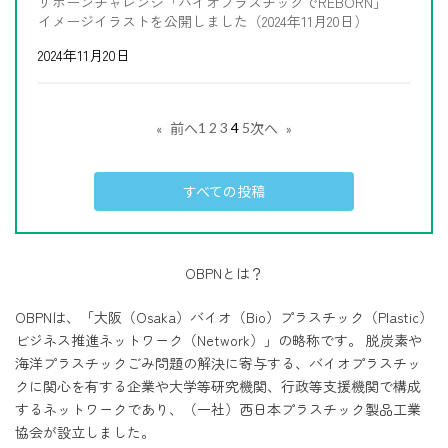
リボーンチャレンジ「バイオプラスチックでREBORN」
イメージイラストを公開しました（2024年11月20日）
2024年11月20日
1
2
3
4
5
«
前へ
次へ
»
すべての投稿
OBPNとは？
OBPNは、「大阪（Osaka）バイオ（Bio）プラスチック（Plastic）
ビジネス推進ネットワーク（Network）」の略称です。 脱炭素や
海洋プラスチックごみ問題の解決に寄与する、バイオプラスチッ
クに関心を有する企業や大学等研究機関、行政等支援機関で構成
するネットワークであり、（一社）西日本プラスチック製品工業
協会が設立しました。